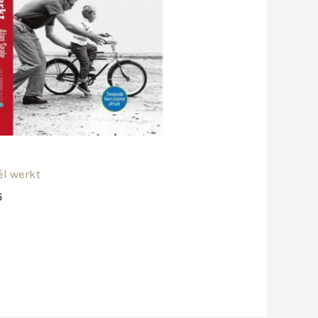
n
l werkt
5