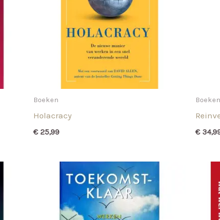
Boeken
Boeke
Holacracy
Reinv
€
25,99
€
34,9