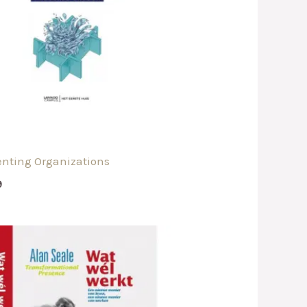
n
enting Organizations
9