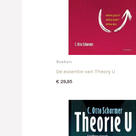
Boeken
De essentie van Theory U
€
29,95