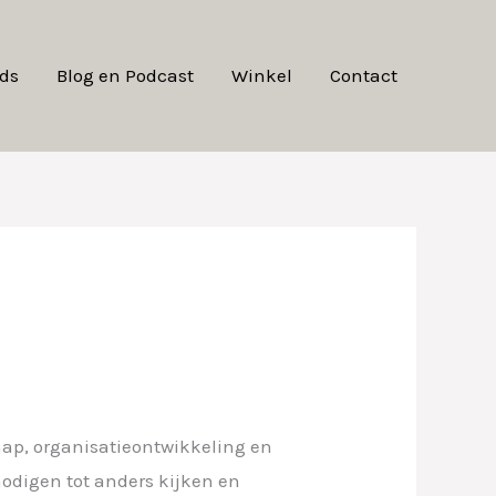
ds
Blog en Podcast
Winkel
Contact
hap, organisatieontwikkeling en
odigen tot anders kijken en