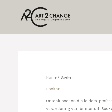
Ga
naar
de
inhoud
Home
/ Boeken
Boeken
Ontdek boeken die leiders, profe
verandering van binnenuit. Boeke