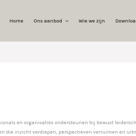
Home
Ons aanbod
Wie we zijn
Downloa
ssionals en organisaties ondersteunen bij bewust leidersc
n die inzicht verdiepen, perspectieven verruimen en uitn