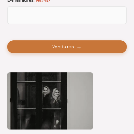
E-mailadres
(Vereist)
Geen
titel
Versturen