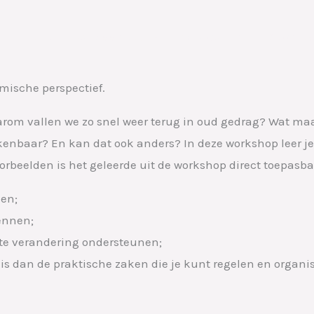
Home
Ons aanbod
Wie we zijn
Downloa
mische perspectief.
arom vallen we zo snel weer terug in oud gedrag? Wat m
enbaar? En kan dat ook anders? In deze workshop leer je
rbeelden is het geleerde uit de workshop direct toepasba
ken;
ennen;
nste verandering ondersteunen;
 is dan de praktische zaken die je kunt regelen en organi