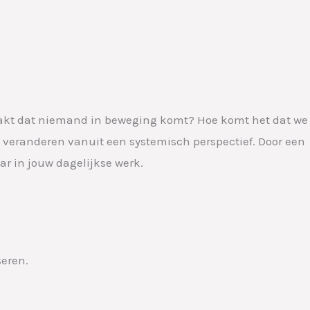
ds
Blog en Podcast
Winkel
Contact
aakt dat niemand in beweging komt? Hoe komt het dat we
 veranderen vanuit een systemisch perspectief. Door een
ar in jouw dagelijkse werk.
seren.