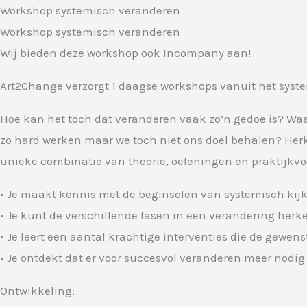
Ga
Workshop systemisch veranderen
naar
Workshop systemisch veranderen​
de
Wij bieden deze workshop ook Incompany aan!
inhoud
Art2Change verzorgt 1 daagse workshops vanuit het syste
Hoe kan het toch dat veranderen vaak zo’n gedoe is? Wa
zo hard werken maar we toch niet ons doel behalen? Herk
unieke combinatie van theorie, oefeningen en praktijkvoo
• Je maakt kennis met de beginselen van systemisch kij
• Je kunt de verschillende fasen in een verandering herk
• Je leert een aantal krachtige interventies die de gewe
• Je ontdekt dat er voor succesvol veranderen meer nodig
Ontwikkeling: