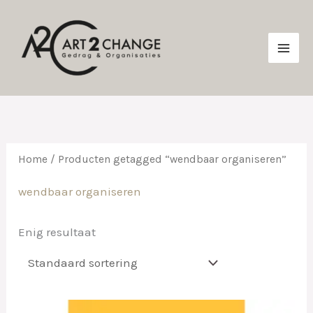
Ga
naar
de
inhoud
Home
/ Producten getagged “wendbaar organiseren”
wendbaar organiseren
Enig resultaat