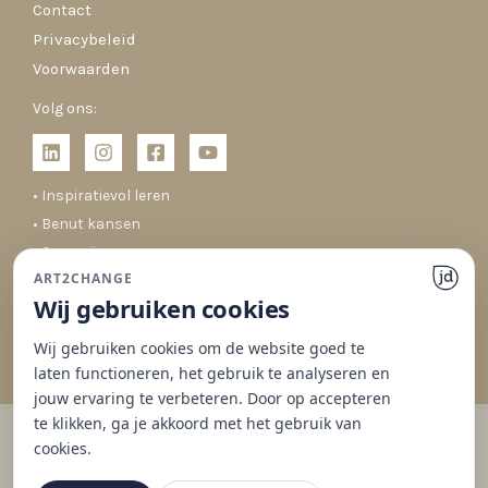
Contact
Privacybeleid
Voorwaarden
Volg ons:
• Inspiratievol leren
• Benut kansen
• Co-creëren
ART2CHANGE
• Duurzaam veranderen
Wij gebruiken cookies
Wij gebruiken cookies om de website goed te
laten functioneren, het gebruik te analyseren en
jouw ervaring te verbeteren. Door op accepteren
te klikken, ga je akkoord met het gebruik van
cookies.
© 2026 Art2Change | Gedrag & Organisaties