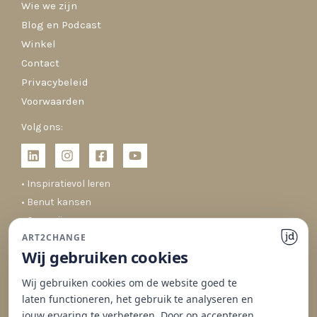
Wie we zijn
Blog en Podcast
Winkel
Contact
Privacybeleid
Voorwaarden
Volg ons:
• Inspiratievol leren
• Benut kansen
• Co-creëren
ART2CHANGE
• Duurzaam veranderen
Wij gebruiken cookies
Wij gebruiken cookies om de website goed te
laten functioneren, het gebruik te analyseren en
jouw ervaring te verbeteren. Door op accepteren