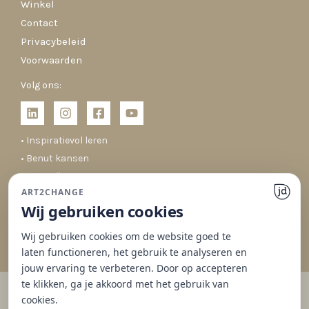
Winkel
Contact
Privacybeleid
Voorwaarden
Volg ons:
• Inspiratievol leren
• Benut kansen
• Co-creëren
ART2CHANGE
• Duurzaam veranderen
Wij gebruiken cookies
Wij gebruiken cookies om de website goed te
laten functioneren, het gebruik te analyseren en
jouw ervaring te verbeteren. Door op accepteren
te klikken, ga je akkoord met het gebruik van
cookies.
© 2026 Art2Change | Gedrag & Organisaties