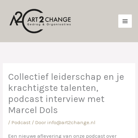
Ga
naar
de
inhoud
Collectief leiderschap en je
krachtigste talenten,
podcast interview met
Marcel Dols
/
Podcast
/ Door
info@art2change.nl
Een nieuwe aflevering van onze podcast over