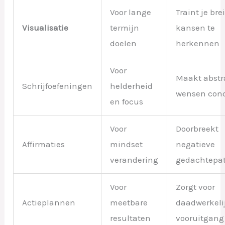
Voor lange
Traint je br
Visualisatie
termijn
kansen te
doelen
herkennen
Voor
Maakt abstr
Schrijfoefeningen
helderheid
wensen conc
en focus
Voor
Doorbreekt
Affirmaties
mindset
negatieve
verandering
gedachtepa
Voor
Zorgt voor
Actieplannen
meetbare
daadwerkeli
resultaten
vooruitgang