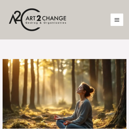
Ga
naar
de
inhoud