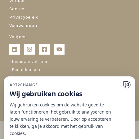
Winkel
Contact
Privacybeleid
Voorwaarden
Volg ons:
• Inspiratievol leren
• Benut kansen
• Co-creëren
ART2CHANGE
• Duurzaam veranderen
Wij gebruiken cookies
Wij gebruiken cookies om de website goed te
laten functioneren, het gebruik te analyseren en
jouw ervaring te verbeteren. Door op accepteren
te klikken, ga je akkoord met het gebruik van
cookies.
© 2026 Art2Change | Gedrag & Organisaties