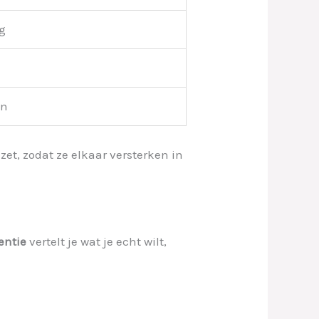
g
en
et, zodat ze elkaar versterken in
gentie
vertelt je wat je echt wilt,