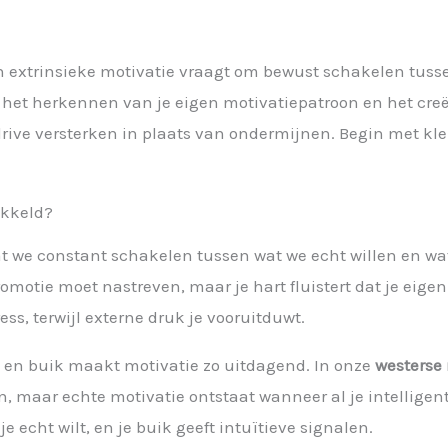
l
n extrinsieke motivatie vraagt om bewust schakelen tussen
 in het herkennen van je eigen motivatiepatroon en het c
drive versterken in plaats van ondermijnen. Begin met kle
ikkeld?
t we constant schakelen tussen wat we echt willen en wat
omotie moet nastreven, maar je hart fluistert dat je eigen
ss, terwijl externe druk je vooruitduwt.
 en buik maakt motivatie zo uitdagend. In onze
westerse
n, maar echte motivatie ontstaat wanneer al je intelligen
 je echt wilt, en je buik geeft intuïtieve signalen.