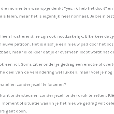
n die momenten waarop je denkt “yes, ik heb het door!” en
t als falen, maar het is eigenlijk heel normaal. Je brein tes
een frustrerend, ze zijn ook noodzakelijk. Elke keer dat j
t nieuwe patroon. Het is alsof je een nieuw pad door het b
htbaar, maar elke keer dat je er overheen loopt wordt het du
 een rol. Soms zit er onder je gedrag een emotie of overt
e deel van de verandering wel lukken, maar voel je nog s
snellen zonder jezelf te forceren?
l kunt ondersteunen zonder jezelf onder druk te zetten.
Kl
 moment of situatie waarin je het nieuwe gedrag wilt oefen
ers gaat doen.