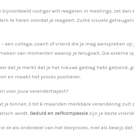
e bijvoorbeeld rustiger wilt reageren in meetings, zet dan
dem te halen voordat je reageert. Zulke visuele geheugen
– een collega, coach of vriend die je mag aanspreken op j
maken van momenten waarop je terugvalt. Die externe spie
keer dat je merkt dat je het nieuwe gedrag hebt getoond,
oon en maakt het proces positiever.
en voor jouw verandertraject?
dat je binnen 3 tot 6 maanden merkbare verandering zult 
atisch wordt.
Geduld en zelfcompassie
zijn je beste vriend
e als onderdeel van het leerproces, niet als bewijs dat je