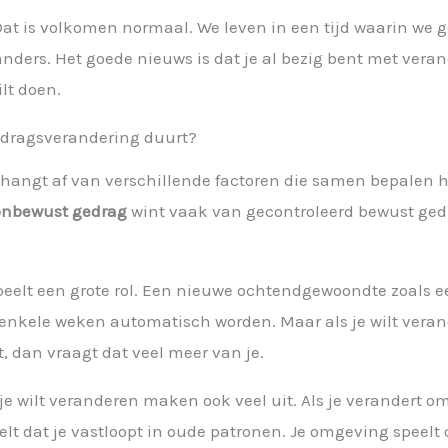
Dat is volkomen normaal. We leven in een tijd waarin we g
ders. Het goede nieuws is dat je al bezig bent met vera
lt doen.
gedragsverandering duurt?
hangt af van verschillende factoren die samen bepalen h
onbewust gedrag
wint vaak van gecontroleerd bewust gedr
eelt een grote rol. Een nieuwe ochtendgewoondte zoals ee
enkele weken automatisch worden. Maar als je wilt veran
t, dan vraagt dat veel meer van je.
e wilt veranderen maken ook veel uit. Als je verandert o
elt dat je vastloopt in oude patronen. Je omgeving speelt 