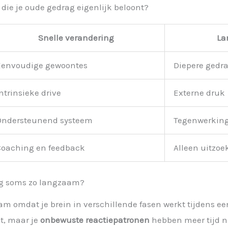
r die je oude gedrag eigenlijk beloont?
Snelle verandering
La
Eenvoudige gewoontes
Diepere gedr
ntrinsieke drive
Externe druk
Ondersteunend systeem
Tegenwerking
Coaching en feedback
Alleen uitzoe
ng soms zo langzaam?
m omdat je brein in verschillende fasen werkt tijdens ee
t, maar je
onbewuste reactiepatronen
hebben meer tijd 