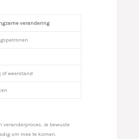
ngzame verandering
agspatronen
 of weerstand
ken
n veranderproces. Je bewuste
nodig om mee te komen.