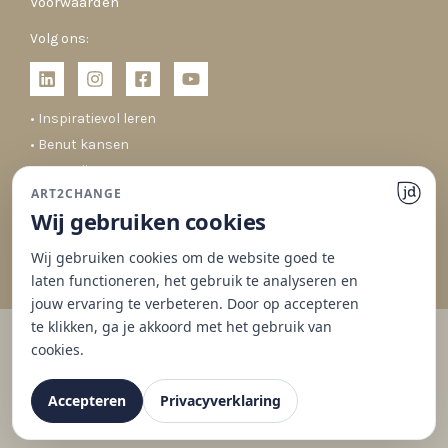
Voorwaarden
Volg ons:
• Inspiratievol leren
• Benut kansen
• Co-creëren
ART2CHANGE
• Duurzaam veranderen
Wij gebruiken cookies
Wij gebruiken cookies om de website goed te
laten functioneren, het gebruik te analyseren en
jouw ervaring te verbeteren. Door op accepteren
te klikken, ga je akkoord met het gebruik van
cookies.
© 2026 Art2Change | Gedrag & Organisaties
Website gemaakt met ♥ door
JD Projecten
Accepteren
Privacyverklaring