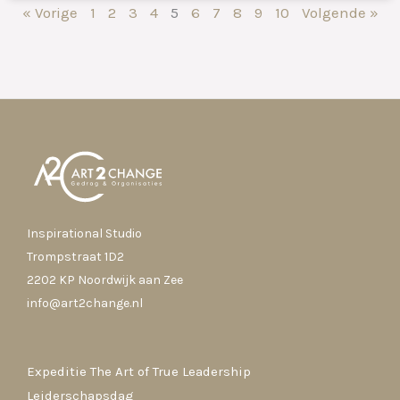
« Vorige
1
2
3
4
5
6
7
8
9
10
Volgende »
Inspirational Studio
Trompstraat 1D2
2202 KP Noordwijk aan Zee
info@art2change.nl
Expeditie The Art of True Leadership
Leiderschapsdag