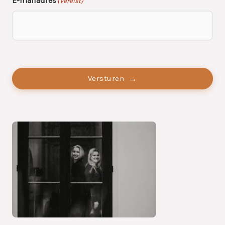
E-mailadres
(Vereist)
Geen
titel
Versturen