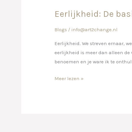
Eerlijkheid: De bas
Eerlijkheid:
De
Blogs
/
info@art2change.nl
basis
voor
Eerlijkheid. We streven ernaar, 
een
eerlijkheid is meer dan alleen de
authentiek
benoemen en je ware ik te onthull
en
vrij
Meer lezen »
leven