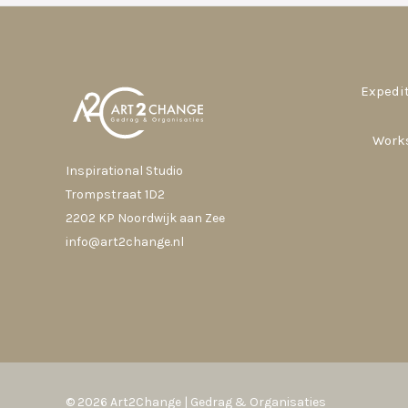
Expedit
Work
Inspirational Studio
Trompstraat 1D2
2202 KP Noordwijk aan Zee
info@art2change.nl
© 2026 Art2Change | Gedrag & Organisaties