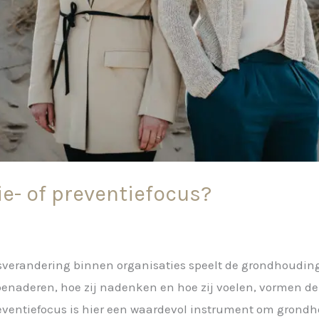
ie- of preventiefocus?
agsverandering binnen organisaties speelt de grondhoudi
en benaderen, hoe zij nadenken en hoe zij voelen, vormen
eventiefocus is hier een waardevol instrument om grondh