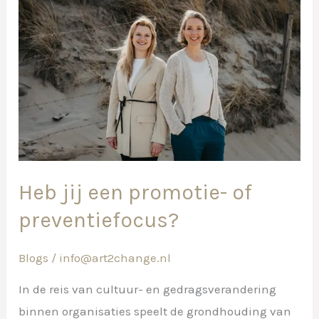
jij
een
promotie-
of
preventiefocus?
Heb jij een promotie- of
preventiefocus?
Blogs
/
info@art2change.nl
In de reis van cultuur- en gedragsverandering
binnen organisaties speelt de grondhouding van