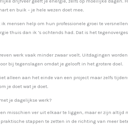
jke drijfveer geeft je energie, zelfs op moeilijke dagen. He
hart en buik – je hele wezen doet mee.
at ik mensen help om hun professionele groei te versnell
gie thuis dan ik ’s ochtends had. Dat is het tegenoverge
reven werk vaak minder zwaar voelt. Uitdagingen worden 
oor bij tegenslagen omdat je gelooft in het grotere doel.
et alleen aan het einde van een project maar zelfs tijdens 
m je doet wat je doet.
 met je dagelijkse werk?
en misschien ver uit elkaar te liggen, maar er zijn altijd
 praktische stappen te zetten in de richting van meer bet