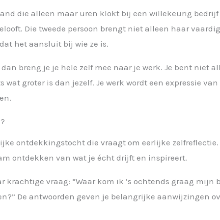
nd die alleen maar uren klokt bij een willekeurig bedrij
 gelooft. Die tweede persoon brengt niet alleen haar vaar
dat het aansluit bij wie ze is.
dan breng je je hele zelf mee naar je werk. Je bent niet 
ts wat groter is dan jezelf. Je werk wordt een expressie van
en.
e?
ijke ontdekkingstocht die vraagt om eerlijke zelfreflectie
 ontdekken van wat je écht drijft en inspireert.
 krachtige vraag: “Waar kom ik ’s ochtends graag mijn be
len?” De antwoorden geven je belangrijke aanwijzingen ov