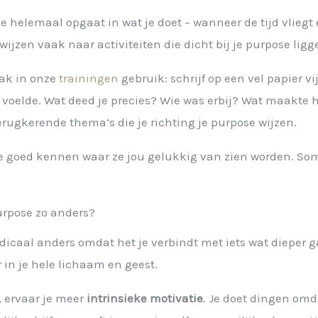
helemaal opgaat in wat je doet – wanneer de tijd vliegt e
wijzen vaak naar activiteiten die dicht bij je purpose ligg
aak in onze
trainingen
gebruik: schrijf op een vel papier vij
voelde. Wat deed je precies? Wie was erbij? Wat maakte he
terugkerende thema’s die je richting je purpose wijzen.
e goed kennen waar ze jou gelukkig van zien worden. So
urpose zo anders?
adicaal anders omdat het je verbindt met iets wat dieper 
r in je hele lichaam en geest.
e, ervaar je meer
intrinsieke motivatie
. Je doet dingen omda