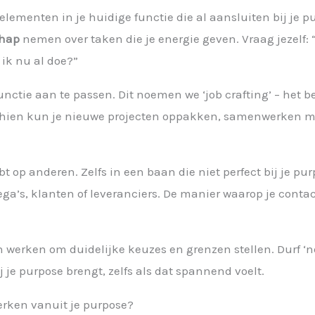
lementen in je huidige functie die al aansluiten bij je 
chap
nemen over taken die je energie geven. Vraag jezelf:
ik nu al doe?”
nctie aan te passen. Dit noemen we ‘job crafting’ – het 
sschien kun je nieuwe projecten oppakken, samenwerken m
t op anderen. Zelfs in een baan die niet perfect bij je pu
ga’s, klanten of leveranciers. De manier waarop je conta
erken om duidelijke keuzes en grenzen stellen. Durf ‘nee
ij je purpose brengt, zelfs als dat spannend voelt.
erken vanuit je purpose?