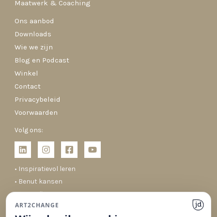
Maatwerk & Coaching
Ons aanbod
Downloads
Wie we zijn
Blog en Podcast
Winkel
Contact
Privacybeleid
Voorwaarden
Volg ons:
• Inspiratievol leren
• Benut kansen
• Co-creëren
ART2CHANGE
• Duurzaam veranderen