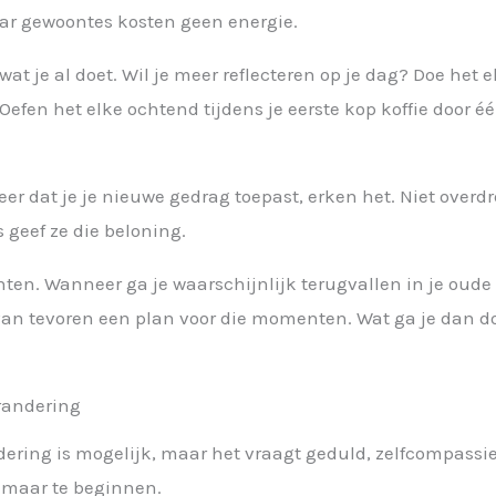
aar gewoontes kosten geen energie.
at je al doet. Wil je meer reflecteren op je dag? Doe het e
 Oefen het elke ochtend tijdens je eerste kop koffie door éé
eer dat je je nieuwe gedrag toepast, erken het. Niet overd
 geef ze die beloning.
ten. Wanneer ga je waarschijnlijk terugvallen in je oude 
van tevoren een plan voor die momenten. Wat ga je dan d
randering
dering is mogelijk, maar het vraagt geduld, zelfcompassi
en maar te beginnen.