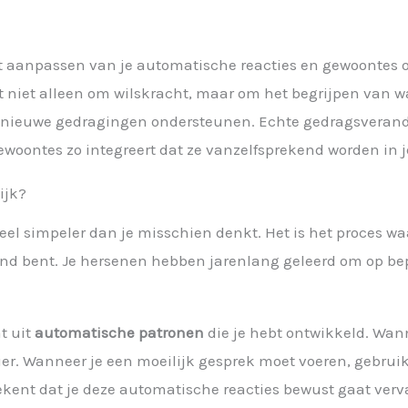
l
t aanpassen van je automatische reacties en gewoontes o
t niet alleen om wilskracht, maar om het begrijpen van wa
 nieuwe gedragingen ondersteunen. Echte gedragsverand
woontes zo integreert dat ze vanzelfsprekend worden in je
ijk?
eel simpeler dan je misschien denkt. Het is het proces wa
end bent. Je hersenen hebben jarenlang geleerd om op be
t uit
automatische patronen
die je hebt ontwikkeld. Wanne
er. Wanneer je een moeilijk gesprek moet voeren, gebruik 
kent dat je deze automatische reacties bewust gaat ver