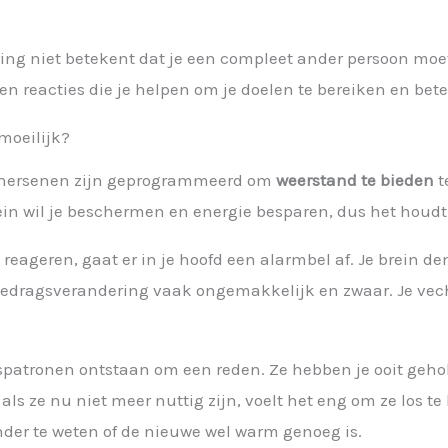
ng niet betekent dat je een compleet ander persoon moet w
n reacties die je helpen om je doelen te bereiken en bet
moeilijk?
je hersenen zijn geprogrammeerd om
weerstand te bieden
t
brein wil je beschermen en energie besparen, dus het hou
reageren, gaat er in je hoofd een alarmbel af. Je brein de
 gedragsverandering vaak ongemakkelijk en zwaar. Je vecht
spatronen ontstaan om een reden. Ze hebben je ooit geho
als ze nu niet meer nuttig zijn, voelt het eng om ze los te l
nder te weten of de nieuwe wel warm genoeg is.