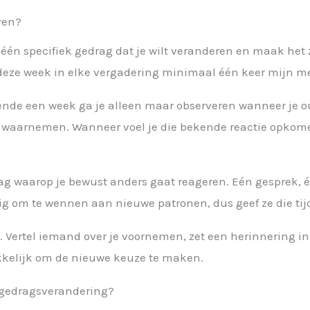
ren?
s één specifiek gedrag dat je wilt veranderen en maak het
 deze week in elke vergadering minimaal één keer mijn m
nde een week ga je alleen maar observeren wanneer je ou
n waarnemen. Wanneer voel je die bekende reactie opkomen
g waarop je bewust anders gaat reageren. Eén gesprek, éé
ig om te wennen aan nieuwe patronen, dus geef ze die tij
g
. Vertel iemand over je voornemen, zet een herinnering in j
kkelijk om de nieuwe keuze te maken.
j gedragsverandering?