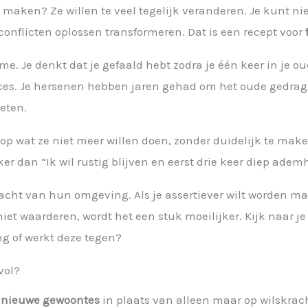
e maken? Ze willen te veel tegelijk veranderen. Je kunt ni
nflicten oplossen transformeren. Dat is een recept voor
me. Je denkt dat je gefaald hebt zodra je één keer in je o
ces. Je hersenen hebben jaren gehad om het oude gedrag i
eten.
p wat ze niet meer willen doen, zonder duidelijk te maken 
er dan “Ik wil rustig blijven en eerst drie keer diep adem
ht van hun omgeving. Als je assertiever wilt worden maar
t waarderen, wordt het een stuk moeilijker. Kijk naar je
g of werkt deze tegen?
vol?
n
nieuwe gewoontes
in plaats van alleen maar op wilskrach